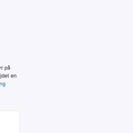
yr på
jdet en
ing