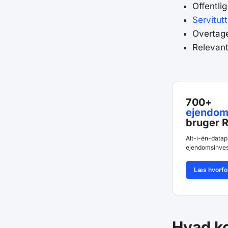
Offentli
Servitutt
Overtag
Relevant
700+
ejendom
bruger R
Alt-i-én-datap
ejendomsinves
Læs hvorfo
Hvad ko