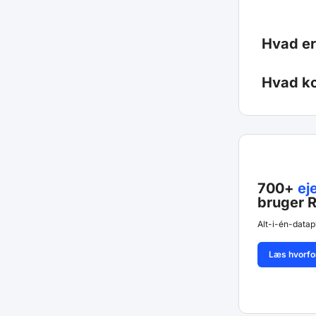
Hvad er
Hvad ko
700+
ej
bruger R
Alt-i-én-datap
Læs hvorfo