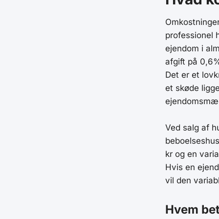
Omkostninger 
professionel h
ejendom i alm
afgift på 0,6
Det er et lovk
et skøde ligg
ejendomsmægl
Ved salg af hu
beboelseshuse,
kr og en varia
Hvis en ejend
vil den varia
Hvem bet