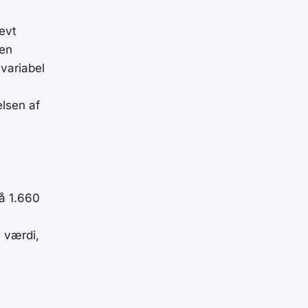
evt
 en
 variabel
elsen af
på 1.660
 værdi,