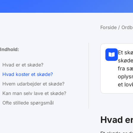
Forside
/
Ordb
Indhold:
Et skø
skøde
Hvad er et skøde?
fra s
Hvad koster et skøde?
oplys
Hvem udarbejder et skøde?
et lov
Kan man selv lave et skøde?
Ofte stillede spørgsmål
Hvad er