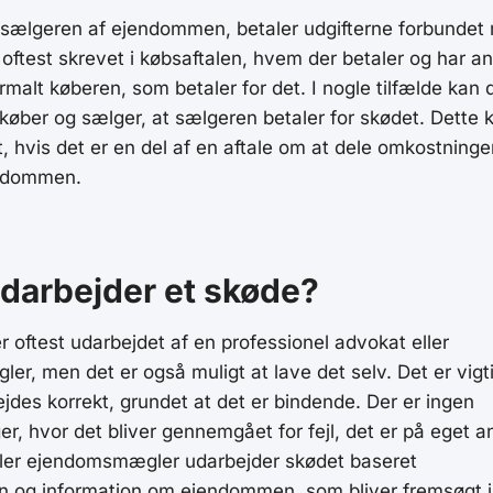
 sælgeren af ejendommen, betaler udgifterne forbundet
 oftest skrevet i købsaftalen, hvem der betaler og har a
rmalt køberen, som betaler for det. I nogle tilfælde kan
 køber og sælger, at sælgeren betaler for skødet. Dette 
t, hvis det er en del af en aftale om at dele omkostning
endommen.
darbejder et skøde?
r oftest udarbejdet af en professionel advokat eller
r, men det er også muligt at lave det selv. Det er vigti
jdes korrekt, grundet at det er bindende. Der er ingen
er, hvor det bliver gennemgået for fejl, det er på eget a
ller ejendomsmægler udarbejder skødet baseret
n og information om ejendommen, som bliver fremsøgt i