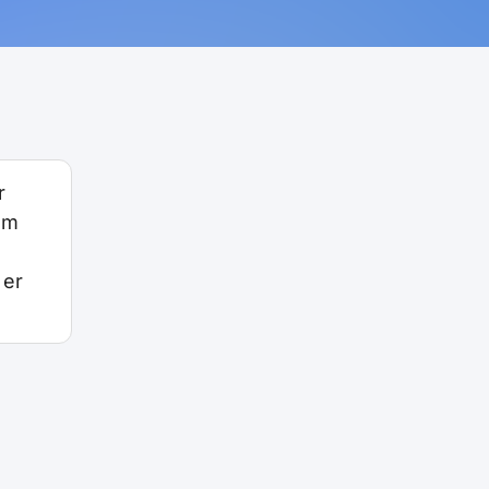
r
om
 er