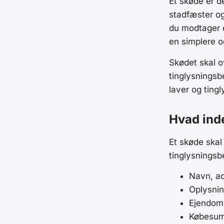
Et skøde er d
stadfæster og
du modtager
en simplere o
Skødet skal o
tinglysningsb
laver og ting
Hvad ind
Et skøde skal
tinglysningsb
Navn, ad
Oplysni
Ejendom
Købesum