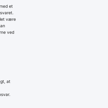
 med et
nsvaret.
 det være
kan
erne ved
gt, at
nsvar.