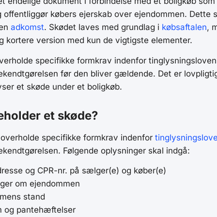
et endelige dokument i forbindelse med et boligkøb som
 offentliggør købers ejerskab over ejendommen. Dette s
 en
adkomst
. Skødet laves med grundlag i
købsaftalen
, 
g kortere version med kun de vigtigste elementer.
verholde specifikke formkrav indenfor tinglysningsloven
ekendtgørelsen før den bliver gældende. Det er lovpligtig
lyser et skøde under et boligkøb.
eholder et skøde?
 overholde specifikke formkrav indenfor
tinglysningslov
ekendtgørelsen. Følgende oplysninger skal indgå:
resse og CPR-nr. på sælger(e) og køber(e)
nger om ejendommen
mens stand
 og pantehæftelser