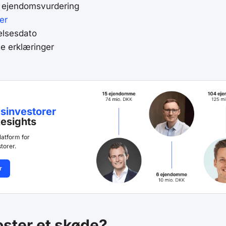
g ejendomsvurdering
er
elsesdato
e erklæringer
sinvestorer
esights
latform for
torer.
r
ster et skøde?