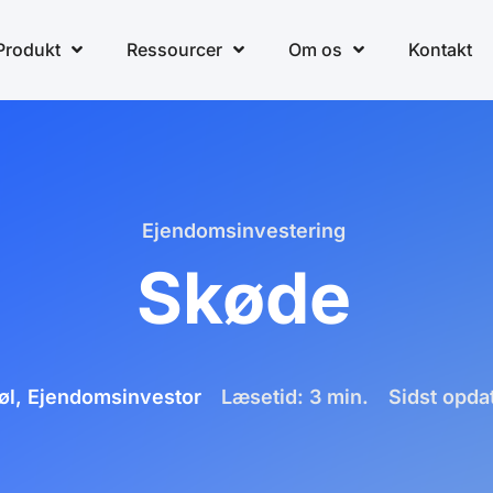
Produkt
Ressourcer
Om os
Kontakt
Ejendomsinvestering
Skøde
øl,
Ejendomsinvestor
Læsetid: 3 min.
Sidst opda