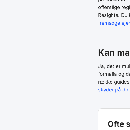
offentlige re
Resights. Du
fremsøge ej
Kan man
Ja, det er mul
formalia og d
række guides 
skøder på do
Ofte 