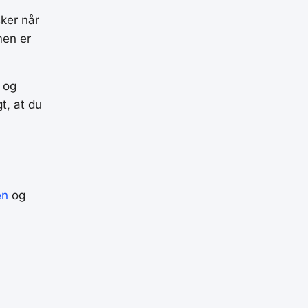
ker når
men er
 og
t, at du
en
og