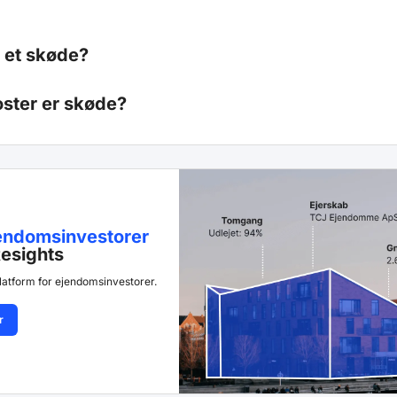
 et skøde?
ster er skøde?
endomsinvestorer
esights
latform for ejendomsinvestorer.
r