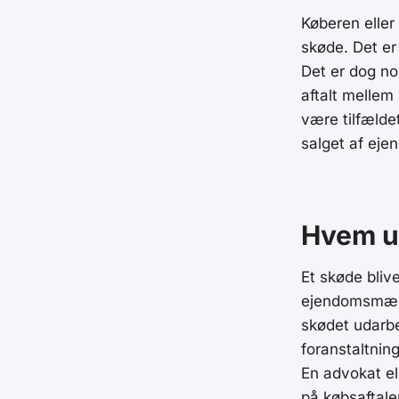
Køberen eller
skøde. Det er
Det er dog no
aftalt mellem
være tilfælde
salget af ej
Hvem u
Et skøde blive
ejendomsmægle
skødet udarbe
foranstaltning
En advokat e
på købsaftale