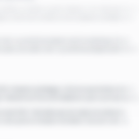
t etablere nyt køkken og bad i boligerne. Hvor dette gennemfør
igerne, så de mest centrale rum kan opdateres samtidig med de
f vand- og varmeforsyningerne samt hovedstrenge. De nye
 system, der samler vand- og varmeforsyningerne på et ensart
 2026. Arbejderne planlægges, så de kan gennemføres inden for
 i Nørhald med fokus på installationer, gulve og forsyningsanl
 kvartal 2026. Tidsforløbet gør det muligt at koordinere de
oner under gulvene til arbejde med køkken, bad samt vand- og