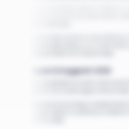
Som led i renoveringen indgår der mulighed for a
sker det som en del af det samlede arbejde i bol
øvrige tekniske tiltag.
Der gennemføres desuden en total udskiftning a
forsyningsanlæg etableres som et samlet teknisk
grundlag på tværs af de 10 almene boliger.
Tidsplan for byggeriet i 2026
Renoveringsarbejdet har opstart i andet kvartal
samme år som et samlet byggeri af almene boliger
Afslutningen af renoveringen er planlagt til fjerde
forskellige arbejder fra udskiftning af installati
varmeforsyninger.