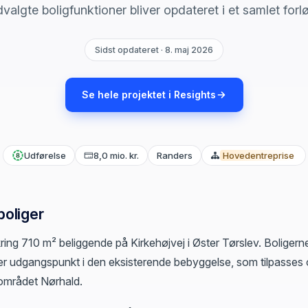
valgte boligfunktioner bliver opdateret i et samlet forl
Sidst opdateret · 8. maj 2026
Se hele projektet i Resights
Udførelse
8,0 mio. kr.
Randers
Hovedentreprise
oliger
ng 710 m² beliggende på Kirkehøjvej i Øster Tørslev. Boligern
er udgangspunkt i den eksisterende bebyggelse, som tilpasses
 området Nørhald.