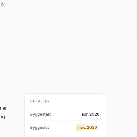
øb.
DETALJER
e er
Byggestart
apr. 2026
 og
Byggeslut
nov. 2026
Kirkehøjvej 11, Ø Tørslev,