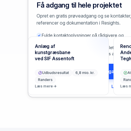
Få adgang til hele projektet
RELATEREDE PROJEKTER
Opret en gratis prøveadgang og se kontakter
Mere fra Randers
referencer og dokumentation i Resights.
Fulde kontaktoplysninger på rådgivere og
entreprenører
Anlæg af
Reno
Referencer og dokumentation samlet ét sted
kunstgræsbane
Ande
Søg og overvåg projekter på tværs af Danma
ved SIF Assentoft
Tegl
Opret gratis prøveadgang
Udbudsresultat
6,8 mio. kr.
Af
Randers
Ran
Læs mere
Har du allerede en konto?
Log ind
Læs 