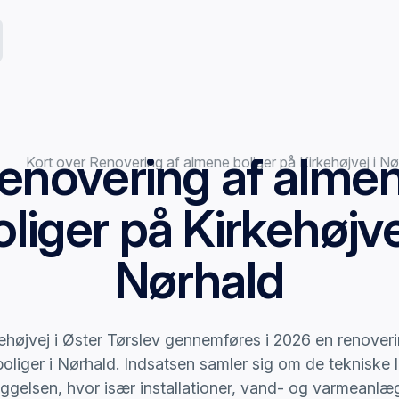
enovering af alme
oliger på Kirkehøjvej
Nørhald
ehøjvej i Øster Tørslev gennemføres i 2026 en renoveri
oliger i Nørhald. Indsatsen samler sig om de tekniske 
yggelsen, hvor især installationer, vand- og varmeanlæ