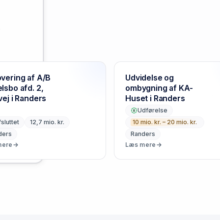
,
vering af A/B
Udvidelse og
lsbo afd. 2,
ombygning af KA-
rk
vej i Randers
Huset i Randers
Udførelse
sluttet
12,7 mio. kr.
10 mio. kr. – 20 mio. kr.
ders
Randers
mere
Læs mere