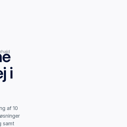
ne
 i
ng af 10
løsninger
g samt