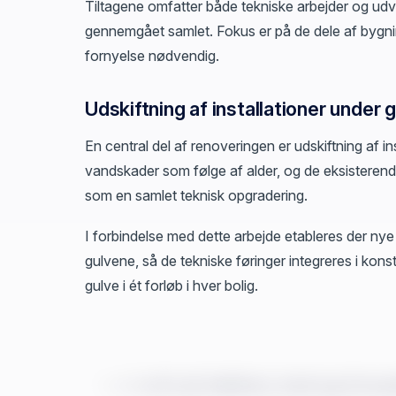
Tiltagene omfatter både tekniske arbejder og udval
gennemgået samlet. Fokus er på de dele af bygnin
fornyelse nødvendig.
Udskiftning af installationer under 
En central del af renoveringen er udskiftning af in
vandskader som følge af alder, og de eksisterende 
som en samlet teknisk opgradering.
I forbindelse med dette arbejde etableres der nye
gulvene, så de tekniske føringer integreres i kon
gulve i ét forløb i hver bolig.
Eventuelt nyt køkken, bad og fors