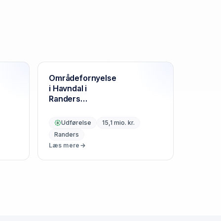
Områdefornyelse
i Havndal i
Randers
Kommune
Udførelse
15,1 mio. kr.
Randers
Læs mere