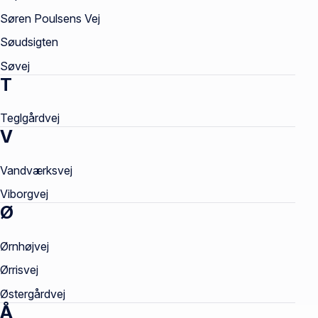
Søren Poulsens Vej
Søudsigten
Søvej
T
Teglgårdvej
V
Vandværksvej
Viborgvej
Ø
Ørnhøjvej
Ørrisvej
Østergårdvej
Å