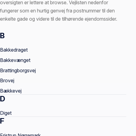
oversigten er lettere at browse. Vejlisten nedenfor
fungerer som en hurtig genvej fra postnummer til den
enkelte gade og videre til de tilhørende ejendomssider.
B
Vejnavne
Bakkedraget
Bakkevænget
Brattingborgsvej
Brovej
Bækkevej
D
Diget
F
Fristrup Nørremark