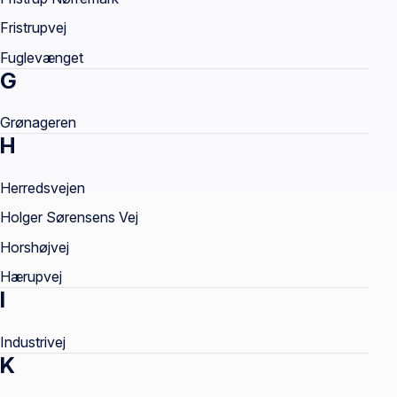
Fristrupvej
Fuglevænget
G
Grønageren
H
Herredsvejen
Holger Sørensens Vej
Horshøjvej
Hærupvej
I
Industrivej
K