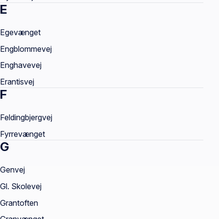
E
Egevænget
Engblommevej
Enghavevej
Erantisvej
F
Feldingbjergvej
Fyrrevænget
G
Genvej
Gl. Skolevej
Grantoften