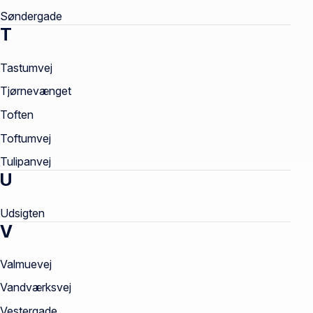
Søndergade
T
Tastumvej
Tjørnevænget
Toften
Toftumvej
Tulipanvej
U
Udsigten
V
Valmuevej
Vandværksvej
Vestergade