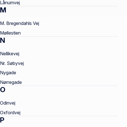
Lånumvej
M
M. Bregendahls Vej
Møllestien
N
Nellikevej
Nr. Søbyvej
Nygade
Nørregade
O
Odinvej
Oxfordvej
P