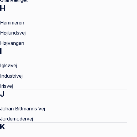
Granvænget
H
Hammeren
Højlundsvej
Højvangen
I
Iglsøvej
Industrivej
Irisvej
J
Johan Bittmanns Vej
Jordemodervej
K