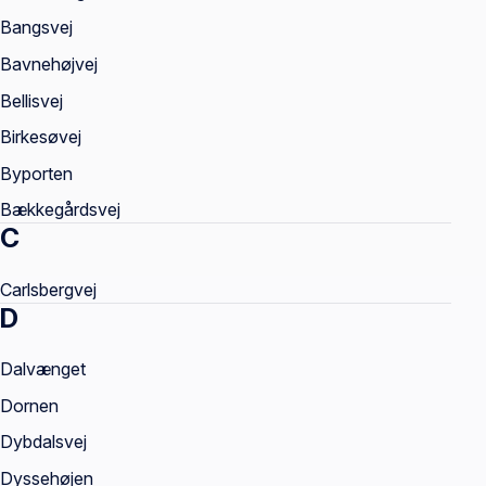
Bangsvej
Bavnehøjvej
Bellisvej
Birkesøvej
Byporten
Bækkegårdsvej
C
Carlsbergvej
D
Dalvænget
Dornen
Dybdalsvej
Dyssehøjen