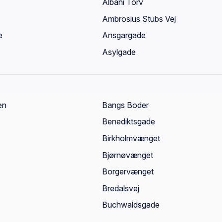
Albani Torv
Ambrosius Stubs Vej
e
Ansgargade
Asylgade
en
Bangs Boder
Benediktsgade
Birkholmvænget
Bjørnøvænget
Borgervænget
Bredalsvej
Buchwaldsgade