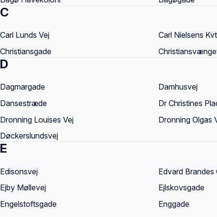
C
Carl Lunds Vej
Carl Nielsens Kvt
Christiansgade
Christiansvænge
D
Dagmargade
Damhusvej
Dansestræde
Dr Christines Pla
Dronning Louises Vej
Dronning Olgas 
Døckerslundsvej
E
Edisonsvej
Edvard Brandes
Ejby Møllevej
Ejlskovsgade
Engelstoftsgade
Enggade