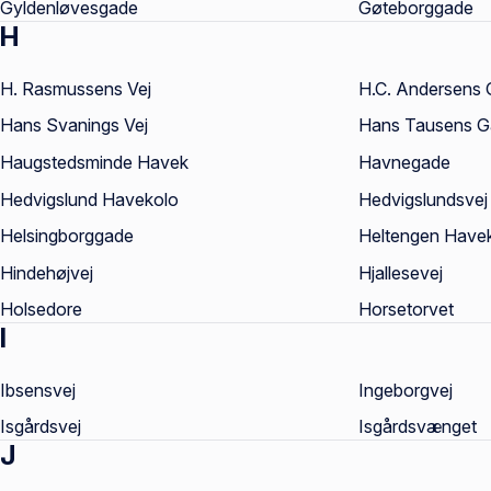
Gyldenløvesgade
Gøteborggade
H
H. Rasmussens Vej
H.C. Andersens
Hans Svanings Vej
Hans Tausens 
Haugstedsminde Havek
Havnegade
Hedvigslund Havekolo
Hedvigslundsvej
Helsingborggade
Heltengen Havek
Hindehøjvej
Hjallesevej
Holsedore
Horsetorvet
I
Ibsensvej
Ingeborgvej
Isgårdsvej
Isgårdsvænget
J