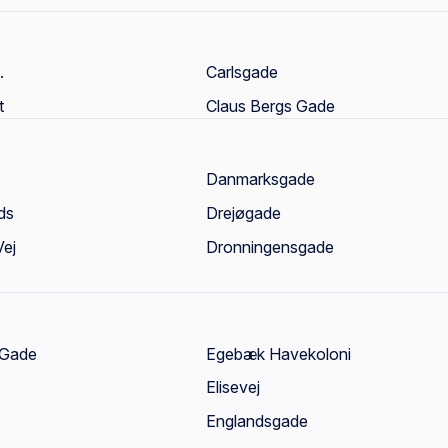
.
Carlsgade
t
Claus Bergs Gade
Danmarksgade
ds
Drejøgade
Vej
Dronningensgade
 Gade
Egebæk Havekoloni
Elisevej
Englandsgade