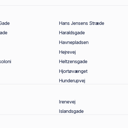
 Gade
Hans Jensens Stræde
Gade
Haraldsgade
Havnepladsen
Hejrevej
oloni
Heltzensgade
Hjortøvænget
Hunderupvej
Irenevej
Islandsgade