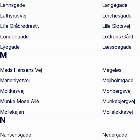
Lahnsgade
Langegade
Lathyrusvej
Lerchesgade
Lille Gråbrødrestr.
Lille Slotsvej
Londongade
Lottrups Gård
Lyøgade
Læssøegade
M
Mads Hansens Vej
Mageløs
Marienlystvej
Mejlholmgade
Moltkesvej
Monbergsvej
Munke Mose Allé
Munkebjergvej
Møllekajen
Mølleløkkevej
N
Nansensgade
Nedergade