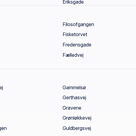
Eriksgade
Filosofgangen
Fisketorvet
Fredensgade
Fælledvej
ej
Gammelsø
Gerthasvej
Gravene
Grønløkkevej
gen
Guldbergsvej