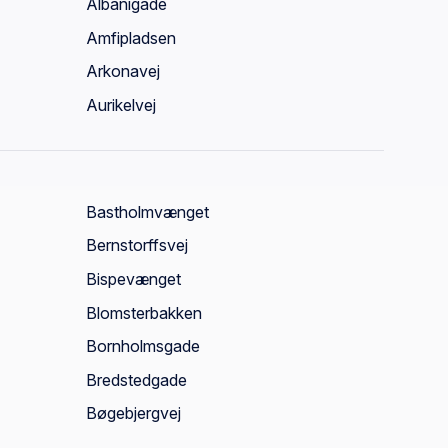
Albanigade
Amfipladsen
Arkonavej
Aurikelvej
Bastholmvænget
Bernstorffsvej
Bispevænget
Blomsterbakken
Bornholmsgade
Bredstedgade
Bøgebjergvej