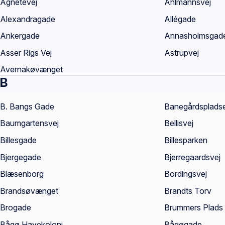
Agnetevej
Ahlmannsvej
Alexandragade
Allégade
Ankergade
Annasholmsgad
Asser Rigs Vej
Astrupvej
Avernakøvænget
B
B. Bangs Gade
Banegårdsplads
Baumgartensvej
Bellisvej
Billesgade
Billesparken
Bjergegade
Bjerregaardsvej
Blæsenborg
Bordingsvej
Brandsøvænget
Brandts Torv
Brogade
Brummers Plads
Bågø Havekoloni
Bågøgade