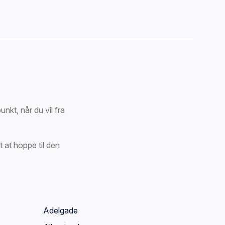
kt, når du vil fra
 at hoppe til den
Adelgade