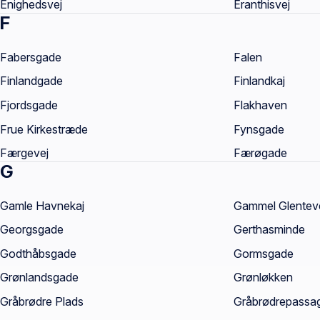
Enighedsvej
Eranthisvej
F
Fabersgade
Falen
Finlandgade
Finlandkaj
Fjordsgade
Flakhaven
Frue Kirkestræde
Fynsgade
Færgevej
Færøgade
G
Gamle Havnekaj
Gammel Glentev
Georgsgade
Gerthasminde
Godthåbsgade
Gormsgade
Grønlandsgade
Grønløkken
Gråbrødre Plads
Gråbrødrepassa