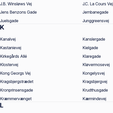
J.B. Winsløws Vej
J.C. La Cours Vej
Jens Benzons Gade
Jernbanegade
Juelsgade
Junggreensvej
K
Kanalvej
Kanslergade
Kastanievej
Kielgade
Kirkegårds Allé
Klaregade
Klostervej
Kløvermosevej
Kong Georgs Vej
Kongelysvej
Kragsbjergstrædet
Kragsbjergvej
Kronprinsensgade
Krudthusgade
Kræmmervænget
Kærmindevej
L