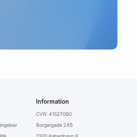
Information
CVR: 41527080
ingelser
Borgergade 24B
itik
1300 København K