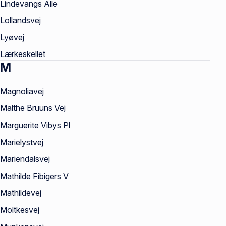
Lindevangs Alle
Lollandsvej
Lyøvej
Lærkeskellet
M
Magnoliavej
Malthe Bruuns Vej
Marguerite Vibys Pl
Marielystvej
Mariendalsvej
Mathilde Fibigers V
Mathildevej
Moltkesvej