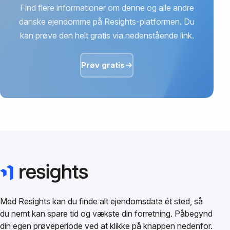
Find flere informationer om denne og alle andre
danske ejendomme på Resights-platformen. Du
kan prøve den helt gratis via nedenstående link.
Prøv gratis
Med Resights kan du finde alt ejendomsdata ét sted, så
du nemt kan spare tid og vækste din forretning. Påbegynd
din egen prøveperiode ved at klikke på knappen nedenfor.