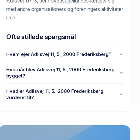
Adilsvej 11-13, der hovedsageligt beskæftiger sig
med andre organisationers og foreningers aktiviteter
i.a.n..
Ofte stillede spørgsmål
Hvem ejer Adilsvej 11, 5., 2000 Frederiksberg?
En eller flere privat(e) ejer Adilsvej 11, 5., 2000
Hvornår blev Adilsvej 11, 5., 2000 Frederiksberg
Frederiksberg.
bygget?
Den primære bygning blev opført i 1890 på Adilsvej
Hvad er Adilsvej 11, 5., 2000 Frederiksberg
11, 5., 2000 Frederiksberg.
vurderet til?
240.000 kr. er vurdering på Adilsvej 11, 5., 2000
Frederiksberg.