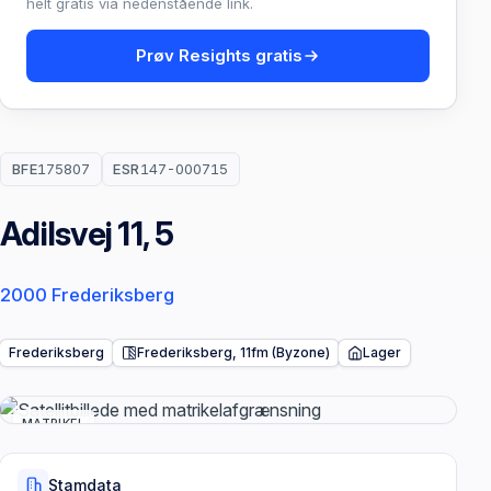
helt gratis via nedenstående link.
Prøv Resights gratis
BFE
175807
ESR
147-000715
Adilsvej 11, 5
2000 Frederiksberg
Frederiksberg
Frederiksberg, 11fm (Byzone)
Lager
MATRIKEL
Stamdata