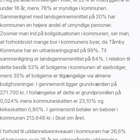
under 18 år, mens 78% er myndige i kommunen.
Sammenlignet med landsgennemsnittet på 20% har
kommunen en højere andel af umyndige personer.
Zoomer man ind på boligsituationen i kommunen, ser man,
at forholdsvist mange bor i kommunens byer, da Tårnby
Kommune har en urbaniseringsgrad på 99%. Til
sammenligning er landsgennemsnittet på 84%. I relation til
dette består 53% af boligerne i kommunen af ejerboliger,
mens 35% af boligerne er tilgængelige via almene
boligforeninger. I gennemsnit ligger grundværdien på
271.700 kr. I forlængelse af dette er grundpromillen på
0,024% mens kommuneskatten er 23,10% og
kirkeskatten 0,80%. I gennemsnit betaler en beboer i
kommunen 213.648 kr. i Skat om året.
I forhold til uddannelsesniveauet i kommunen har 26,6%
af beboerne over 25 år en videregående uddannelse,