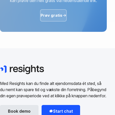
kan prøve den helt gratis via nedenstående link.
Prøv gratis
Med Resights kan du finde alt ejendomsdata ét sted, så
du nemt kan spare tid og vækste din forretning. Påbegynd
din egen prøveperiode ved at klikke på knappen nedenfor.
Book demo
Start chat