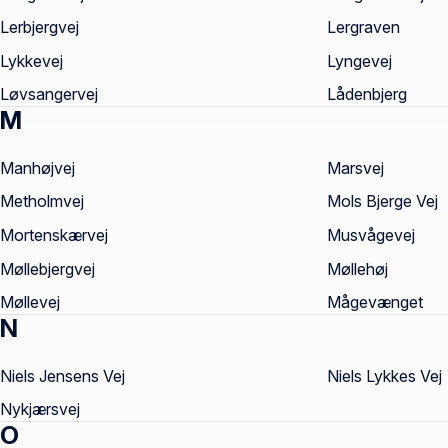
Lerbjergvej
Lergraven
Lykkevej
Lyngevej
Løvsangervej
Lådenbjerg
M
Manhøjvej
Marsvej
Metholmvej
Mols Bjerge Vej
Mortenskærvej
Musvågevej
Møllebjergvej
Møllehøj
Møllevej
Mågevænget
N
Niels Jensens Vej
Niels Lykkes Vej
Nykjærsvej
O