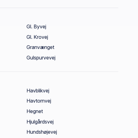
Gl. Byvej
Gl. Krovej
Granvænget
Gulspurvevej
Havblikvej
Havtornvej
Hegnet
Hjulgårdsvej
Hundshøjevej