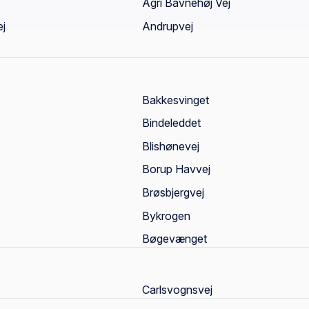
Agri Bavnehøj Vej
ej
Andrupvej
Bakkesvinget
Bindeleddet
Blishønevej
Borup Havvej
Brøsbjergvej
Bykrogen
Bøgevænget
Carlsvognsvej