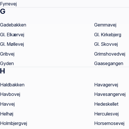
Fyrrevej
G
Gadebakken
Gemmavej
Gl. Elkærvej
Gl. Kirkebjerg
Gl. Møllevej
Gl. Skovvej
Gribvej
Grimshovedvej
Gyden
Gaasegangen
H
Haldbakken
Havagervej
Havbovej
Havesangervej
Havvej
Hedeskellet
Helhøj
Herculesvej
Holmbjergvej
Horsemosevej