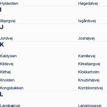
Hyldestien
Høgedalvej
I
Ilbjergvej
Isgårdsvej
J
Jordvej
Joshøjvej
K
Kaldysien
Kamillevej
Kildevej
Kirkebjergvej
Klithøj
Klokkerholm
Knolden
Knudshøjvej
Kongsbakken
Kornblomstvej
L
Langkærvej
Langmosevej