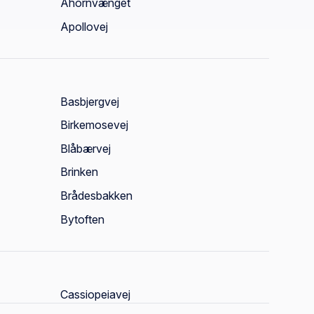
Ahornvænget
Apollovej
Basbjergvej
Birkemosevej
Blåbærvej
Brinken
Brådesbakken
Bytoften
Cassiopeiavej