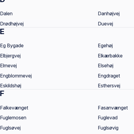
Dalen
Danhøjvej
Drødhøjvej
Duevej
E
Eg Bygade
Egehøj
Elbjergvej
Elkærbakke
Elmevej
Elsehøj
Engblommevej
Engdraget
Eskildshøj
Esthersvej
F
Falkevænget
Fasanvænget
Fuglemosen
Fuglevad
Fuglsøvej
Fuglsøvig