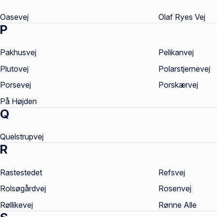
Oasevej
Olaf Ryes Vej
P
Pakhusvej
Pelikanvej
Plutovej
Polarstjernevej
Porsevej
Porskærvej
På Højden
Q
Quelstrupvej
R
Rastestedet
Refsvej
Rolsøgårdvej
Rosenvej
Røllikevej
Rønne Alle