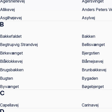
Agersnerlevej
Agersvinget
Allikevej
Anders Peters V
Asgilhøjevej
Asylvej
B
Bakkefaldet
Bakken
Begtrupvig Strandvej
Bellisvænget
Birkevænget
Bjergstien
Blåklokkevej
Blåmejsevej
Brugsbakken
Brunbakkevej
Bugten
Bygaden
Byvænget
Bøgebjerget
C
Capellavej
Carinavej
D