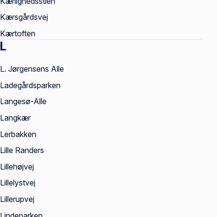
Kærlighedsstien
Kærsgårdsvej
Kærtoften
L
L. Jørgensens Alle
Ladegårdsparken
Langesø-Alle
Langkær
Lerbakken
Lille Randers
Lillehøjvej
Lillelystvej
Lillerupvej
Lindeparken