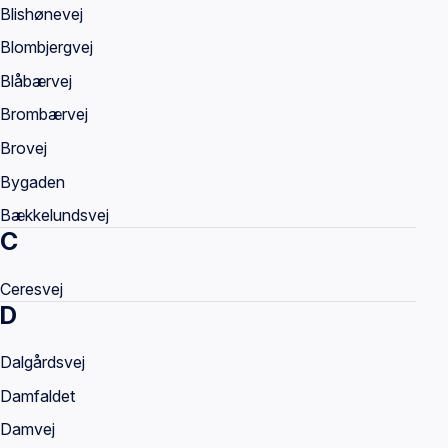
Blishønevej
Blombjergvej
Blåbærvej
Brombærvej
Brovej
Bygaden
Bækkelundsvej
C
Ceresvej
D
Dalgårdsvej
Damfaldet
Damvej