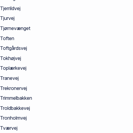
Tjerrildvej
Tjurvej
Tjørnevænget
Toften
Toftgårdsvej
Tokhøjvej
Toplærkevej
Tranevej
Trekronervej
Trimmelbakken
Troldbakkevej
Tronholmvej
Tværvej