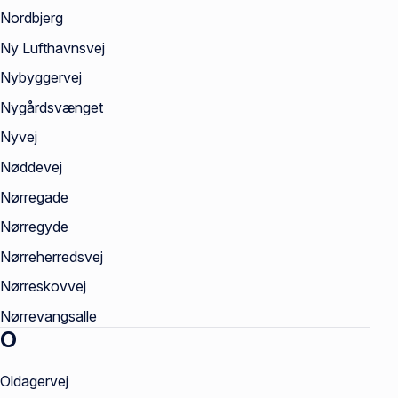
Nordbjerg
Ny Lufthavnsvej
Nybyggervej
Nygårdsvænget
Nyvej
Nøddevej
Nørregade
Nørregyde
Nørreherredsvej
Nørreskovvej
Nørrevangsalle
O
Oldagervej