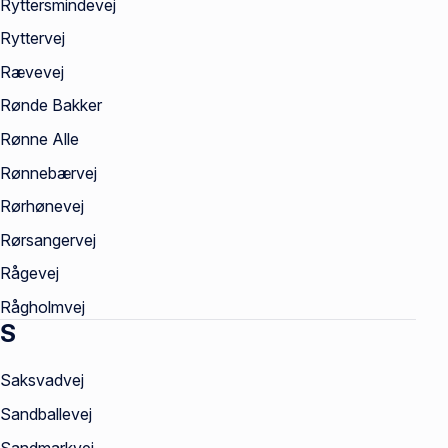
Ryttersmindevej
Ryttervej
Rævevej
Rønde Bakker
Rønne Alle
Rønnebærvej
Rørhønevej
Rørsangervej
Rågevej
Rågholmvej
S
Saksvadvej
Sandballevej
Sandmarkvej