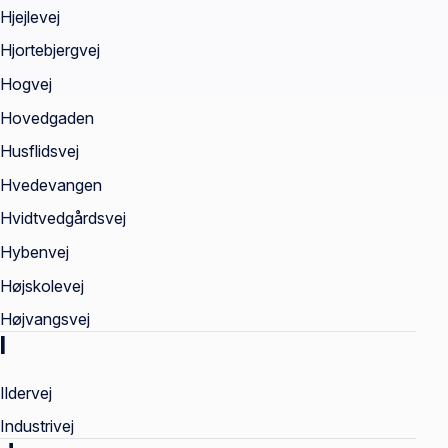
Hjejlevej
Hjortebjergvej
Hogvej
Hovedgaden
Husflidsvej
Hvedevangen
Hvidtvedgårdsvej
Hybenvej
Højskolevej
Højvangsvej
I
Ildervej
Industrivej