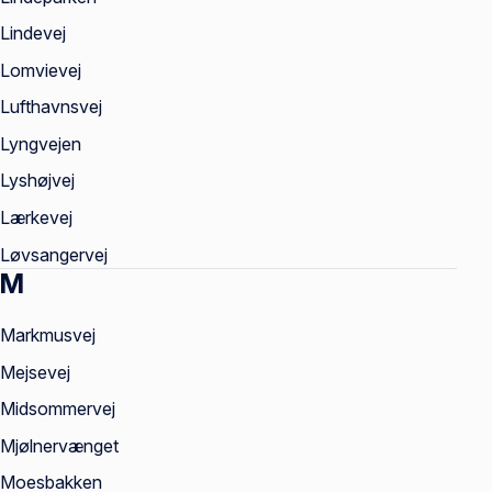
Lindevej
Lomvievej
Lufthavnsvej
Lyngvejen
Lyshøjvej
Lærkevej
Løvsangervej
M
Markmusvej
Mejsevej
Midsommervej
Mjølnervænget
Moesbakken