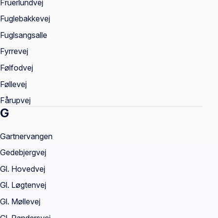
Fruerlundvej
Fuglebakkevej
Fuglsangsalle
Fyrrevej
Følfodvej
Føllevej
Fårupvej
G
Gartnervangen
Gedebjergvej
Gl. Hovedvej
Gl. Løgtenvej
Gl. Møllevej
Gl. Randersvej