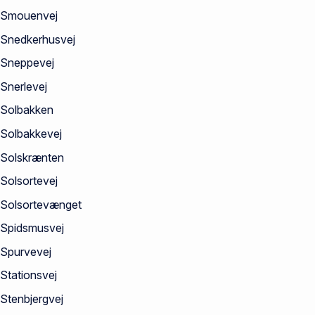
Smouenvej
Snedkerhusvej
Sneppevej
Snerlevej
Solbakken
Solbakkevej
Solskrænten
Solsortevej
Solsortevænget
Spidsmusvej
Spurvevej
Stationsvej
Stenbjergvej