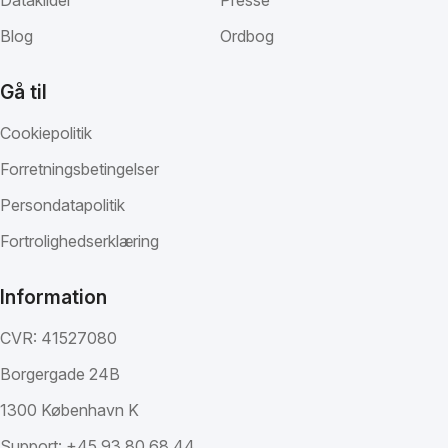
Datakilder
Presse
Blog
Ordbog
Gå til
Cookiepolitik
Forretningsbetingelser
Persondatapolitik
Fortrolighedserklæring
Information
CVR: 41527080
Borgergade 24B
1300 København K
Support:
+45 93 80 68 44