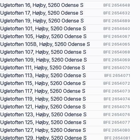
Ugletoften 16, Højby, 5260 Odense S
BFE 2654648
Ugletoften 17, Højby, 5260 Odense S
BFE 2654632
Ugletoften 19, Højby, 5260 Odense S
BFE 2654689
Ugletoften 101, Højby, 5260 Odense S
BFE 2654640
Ugletoften 105, Højby, 5260 Odense S
BFE 2654067
Ugletoften 105B, Højby, 5260 Odense S
BFE 2654065
Ugletoften 107, Højby, 5260 Odense S
BFE 2654068
Ugletoften 109, Højby, 5260 Odense S
BFE 2654069
Ugletoften 111, Højby, 5260 Odense S
BFE 2654070
Ugletoften 113, Højby, 5260 Odense S
BFE 2654071
Ugletoften 115, Højby, 5260 Odense S
BFE 2654072
Ugletoften 117, Højby, 5260 Odense S
BFE 2654073
Ugletoften 119, Højby, 5260 Odense S
BFE 2654074
Ugletoften 121, Højby, 5260 Odense S
BFE 2654075
Ugletoften 123, Højby, 5260 Odense S
BFE 2654076
Ugletoften 125, Højby, 5260 Odense S
BFE 2654077
Ugletoften 127, Højby, 5260 Odense S
BFE 2654080
Ugletoften 129, Højby, 5260 Odense S
BFE 2654081