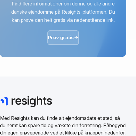
Find flere informationer om denne og alle andre
danske ejendomme på Resights-platformen. Du
kan prøve den helt gratis via nedenstående link.
Prøv gratis
Med Resights kan du finde alt ejendomsdata ét sted, så
du nemt kan spare tid og vækste din forretning. Påbegynd
din egen prøveperiode ved at klikke på knappen nedenfor.