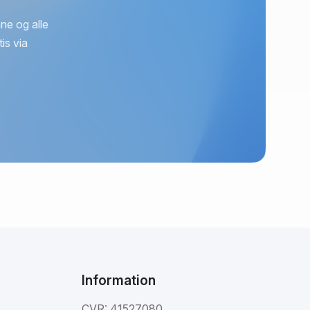
ne og alle
is via
Information
CVR: 41527080