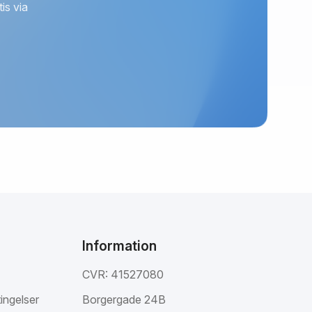
is via
Information
CVR: 41527080
ingelser
Borgergade 24B