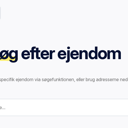
øg
efter ejendom
specifik ejendom via søgefunktionen, eller brug adresserne ned