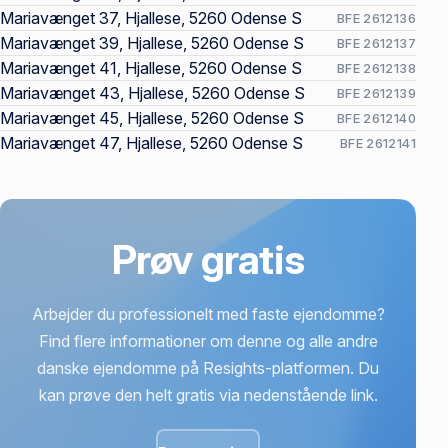
Mariavænget 37, Hjallese, 5260 Odense S
BFE 2612136
Mariavænget 39, Hjallese, 5260 Odense S
BFE 2612137
Mariavænget 41, Hjallese, 5260 Odense S
BFE 2612138
Mariavænget 43, Hjallese, 5260 Odense S
BFE 2612139
Mariavænget 45, Hjallese, 5260 Odense S
BFE 2612140
Mariavænget 47, Hjallese, 5260 Odense S
BFE 2612141
Prøv gratis
Arbejder du professionelt med faste ejendomme?
Find flere informationer om denne og alle andre
danske ejendomme på Resights-platformen. Du
kan prøve den helt gratis via nedenstående link.