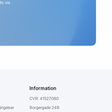
is via
Information
CVR: 41527080
ingelser
Borgergade 24B