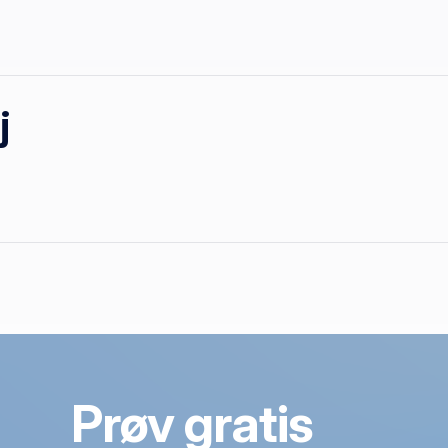
j
Prøv gratis