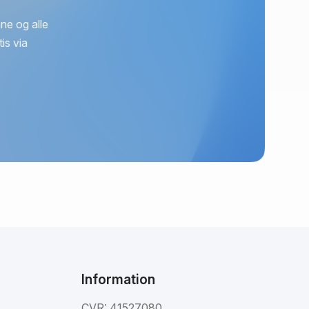
ne og alle
is via
Information
CVR: 41527080