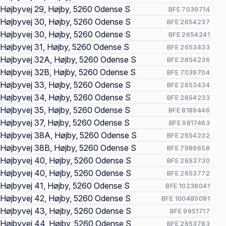
Højbyvej 29, Højby, 5260 Odense S
BFE 7039714
Højbyvej 30, Højby, 5260 Odense S
BFE 2654237
Højbyvej 30, Højby, 5260 Odense S
BFE 2654241
Højbyvej 31, Højby, 5260 Odense S
BFE 2653433
Højbyvej 32A, Højby, 5260 Odense S
BFE 2654236
Højbyvej 32B, Højby, 5260 Odense S
BFE 7039704
Højbyvej 33, Højby, 5260 Odense S
BFE 2653434
Højbyvej 34, Højby, 5260 Odense S
BFE 2654233
Højbyvej 35, Højby, 5260 Odense S
BFE 8189446
Højbyvej 37, Højby, 5260 Odense S
BFE 9817463
Højbyvej 38A, Højby, 5260 Odense S
BFE 2654232
Højbyvej 38B, Højby, 5260 Odense S
BFE 7989658
Højbyvej 40, Højby, 5260 Odense S
BFE 2653730
Højbyvej 40, Højby, 5260 Odense S
BFE 2653772
Højbyvej 41, Højby, 5260 Odense S
BFE 10238041
Højbyvej 42, Højby, 5260 Odense S
BFE 100480081
Højbyvej 43, Højby, 5260 Odense S
BFE 9951717
Højbyvej 44, Højby, 5260 Odense S
BFE 2653783