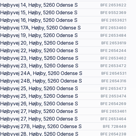
Højbyvej 14, Højby, 5260 Odense S
BFE 2653622
Højbyvej 15, Højby, 5260 Odense S
BFE 9552369
Højbyvej 16, Højby, 5260 Odense S
BFE 2653621
Højbyvej 17A, Højby, 5260 Odense S
BFE 2653460
Højbyvej 19, Højby, 5260 Odense S
BFE 2653484
Højbyvej 20, Højby, 5260 Odense S
BFE 2653619
Højbyvej 22, Højby, 5260 Odense S
BFE 2654244
Højbyvej 23, Højby, 5260 Odense S
BFE 2653462
Højbyvej 23, Højby, 5260 Odense S
BFE 2653472
Højbyvej 24A, Højby, 5260 Odense S
BFE 2654531
Højbyvej 24B, Højby, 5260 Odense S
BFE 2654316
Højbyvej 25, Højby, 5260 Odense S
BFE 2653473
Højbyvej 25, Højby, 5260 Odense S
BFE 2653474
Højbyvej 26, Højby, 5260 Odense S
BFE 2654269
Højbyvej 27, Højby, 5260 Odense S
BFE 2653461
Højbyvej 27, Højby, 5260 Odense S
BFE 2653464
Højbyvej 27B, Højby, 5260 Odense S
BFE 728449
Højbyvej 28, Højby, 5260 Odense S
BFE 2654238