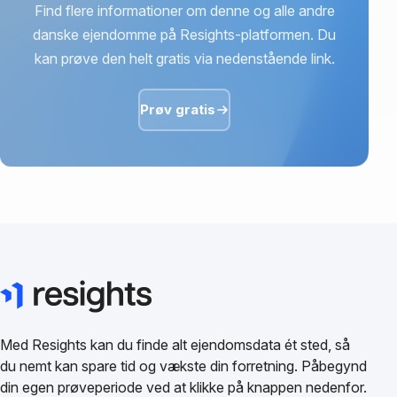
Find flere informationer om denne og alle andre
danske ejendomme på Resights-platformen. Du
kan prøve den helt gratis via nedenstående link.
Prøv gratis
Med Resights kan du finde alt ejendomsdata ét sted, så
du nemt kan spare tid og vækste din forretning. Påbegynd
din egen prøveperiode ved at klikke på knappen nedenfor.