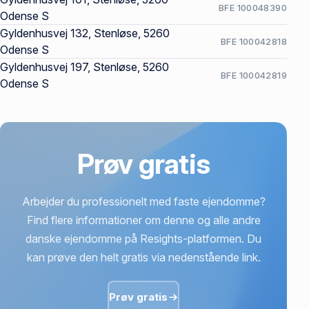
BFE 100048390
Odense S
Gyldenhusvej 132, Stenløse, 5260
BFE 100042818
Odense S
Gyldenhusvej 197, Stenløse, 5260
BFE 100042819
Odense S
Prøv gratis
Arbejder du professionelt med faste ejendomme?
Find flere informationer om denne og alle andre
danske ejendomme på Resights-platformen. Du
kan prøve den helt gratis via nedenstående link.
Prøv gratis