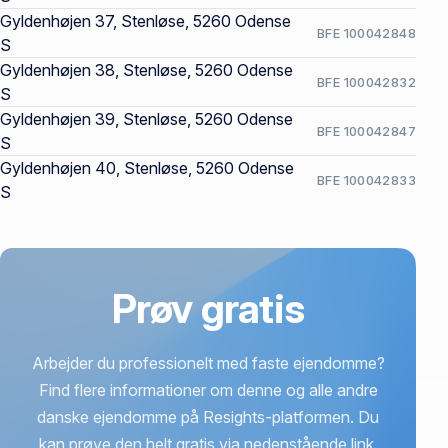
Gyldenhøjen 37, Stenløse, 5260 Odense
BFE 100042848
S
Gyldenhøjen 38, Stenløse, 5260 Odense
BFE 100042832
S
Gyldenhøjen 39, Stenløse, 5260 Odense
BFE 100042847
S
Gyldenhøjen 40, Stenløse, 5260 Odense
BFE 100042833
S
Prøv gratis
Arbejder du professionelt med faste ejendomme?
Find flere informationer om denne og alle andre
danske ejendomme på Resights-platformen. Du
kan prøve den helt gratis via nedenstående link.