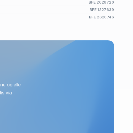
BFE 2626720
BFE 1327639
BFE 2626746
ne og alle
is via