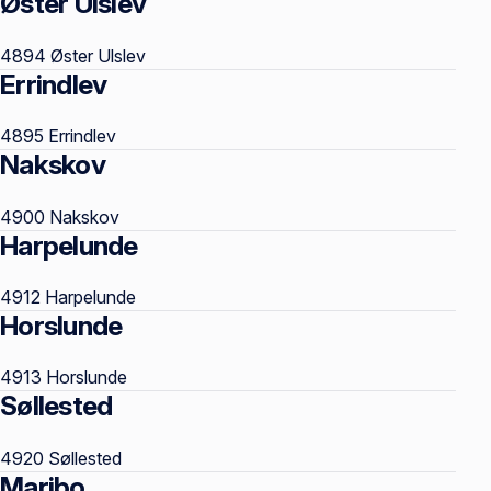
Øster Ulslev
Postnumre
4894 Øster Ulslev
Errindlev
4895 Errindlev
Nakskov
4900 Nakskov
Harpelunde
4912 Harpelunde
Horslunde
4913 Horslunde
Søllested
4920 Søllested
Maribo