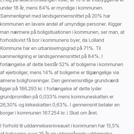
under 18 år, mens 84% er myndige i kommunen.
Sammenlignet med landsgennemsnittet på 20% har
kommunen en lavere andel af umyndige personer. Kigger
man nærmere på boligsituationen i kommunen, ser man, at
forholdsvist få bor i kommunens byer, da Lolland
Kommune har en urbaniseringsgrad på 71%. Til
sammenligning er landsgennemsnittet på 84%. I
forlængelse af dette består 52% af boligerne i kommunen
af ejerboliger, mens 14% af boligerne er tilgængelige via
almene boligforeninger. Den gennemsnitlige grundværdi
ligger på 186.293 kr. I forlængelse af dette lyder
grundpromillen på 0,033% mens kommuneskatten er
26,30% og kirkeskatten 0,63%. I gennemsnit betaler en
borger i kommunen 167.254 kr. i Skat om året.
I forhold til uddannelsesniveauet i kommunen har 15,5%
af beboerne over 25 år en videregående uddannelse,