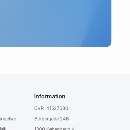
Information
CVR: 41527080
ingelser
Borgergade 24B
itik
1300 København K