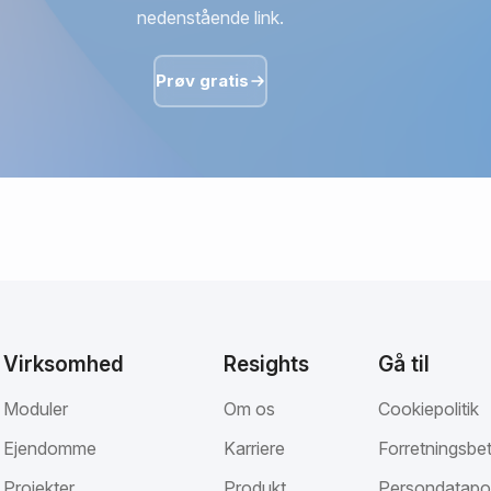
nedenstående link.
Prøv gratis
Virksomhed
Resights
Gå til
Moduler
Om os
Cookiepolitik
Ejendomme
Karriere
Forretningsbet
Projekter
Produkt
Persondatapol