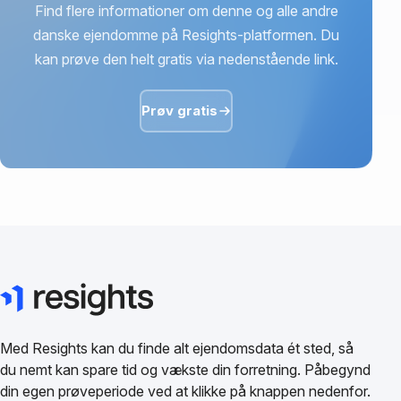
Find flere informationer om denne og alle andre
danske ejendomme på Resights-platformen. Du
kan prøve den helt gratis via nedenstående link.
Prøv gratis
Med Resights kan du finde alt ejendomsdata ét sted, så
du nemt kan spare tid og vækste din forretning. Påbegynd
din egen prøveperiode ved at klikke på knappen nedenfor.