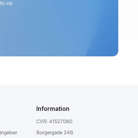
is via
Information
CVR: 41527080
ingelser
Borgergade 24B