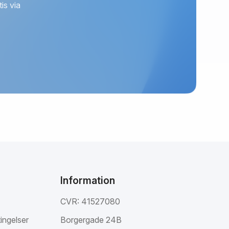
is via
Information
CVR: 41527080
ingelser
Borgergade 24B