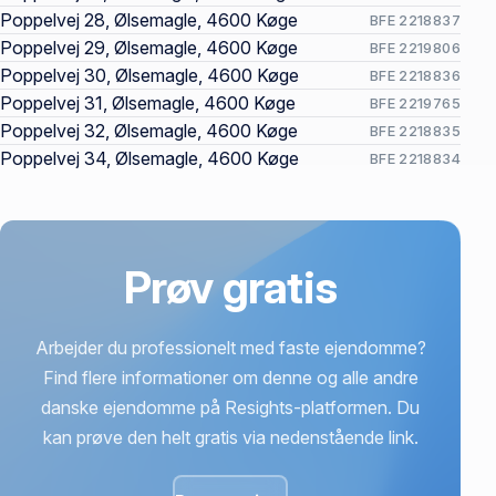
Poppelvej 28, Ølsemagle, 4600 Køge
BFE 2218837
Poppelvej 29, Ølsemagle, 4600 Køge
BFE 2219806
Poppelvej 30, Ølsemagle, 4600 Køge
BFE 2218836
Poppelvej 31, Ølsemagle, 4600 Køge
BFE 2219765
Poppelvej 32, Ølsemagle, 4600 Køge
BFE 2218835
Poppelvej 34, Ølsemagle, 4600 Køge
BFE 2218834
Prøv gratis
Arbejder du professionelt med faste ejendomme?
Find flere informationer om denne og alle andre
danske ejendomme på Resights-platformen. Du
kan prøve den helt gratis via nedenstående link.