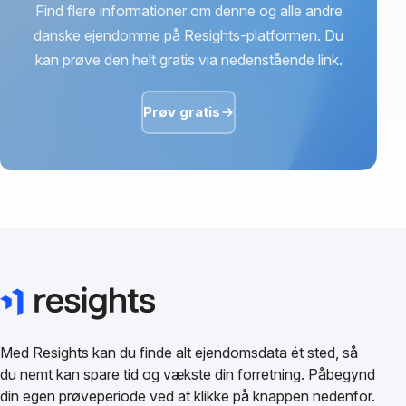
Find flere informationer om denne og alle andre
danske ejendomme på Resights-platformen. Du
kan prøve den helt gratis via nedenstående link.
Prøv gratis
Med Resights kan du finde alt ejendomsdata ét sted, så
du nemt kan spare tid og vækste din forretning. Påbegynd
din egen prøveperiode ved at klikke på knappen nedenfor.