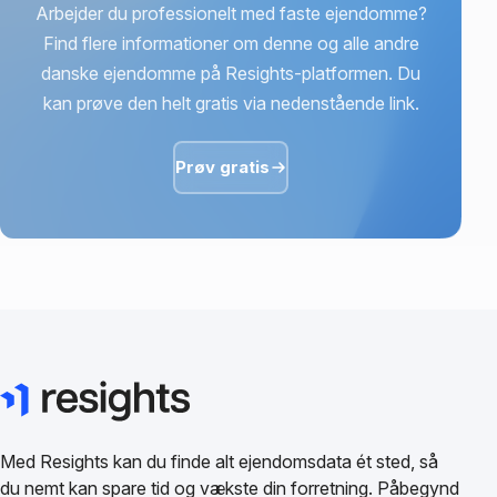
Arbejder du professionelt med faste ejendomme?
Find flere informationer om denne og alle andre
danske ejendomme på Resights-platformen. Du
kan prøve den helt gratis via nedenstående link.
Prøv gratis
Med Resights kan du finde alt ejendomsdata ét sted, så
du nemt kan spare tid og vækste din forretning. Påbegynd