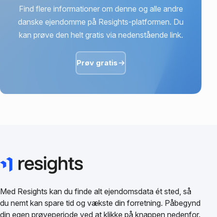
Find flere informationer om denne og alle andre
danske ejendomme på Resights-platformen. Du
kan prøve den helt gratis via nedenstående link.
Prøv gratis
Med Resights kan du finde alt ejendomsdata ét sted, så
du nemt kan spare tid og vækste din forretning. Påbegynd
din egen prøveperiode ved at klikke på knappen nedenfor.