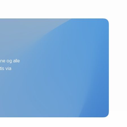
ne og alle
is via