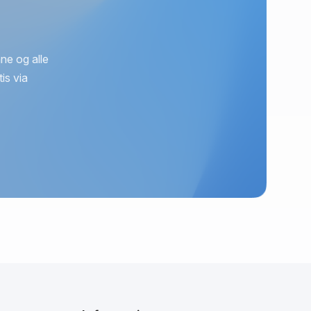
ne og alle
is via