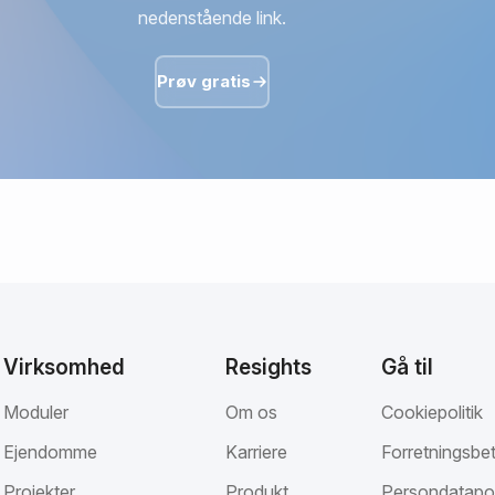
nedenstående link.
Prøv gratis
Virksomhed
Resights
Gå til
Moduler
Om os
Cookiepolitik
Ejendomme
Karriere
Forretningsbet
Projekter
Produkt
Persondatapol