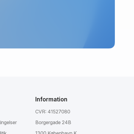
Information
CVR: 41527080
ingelser
Borgergade 24B
itik
1300 København K