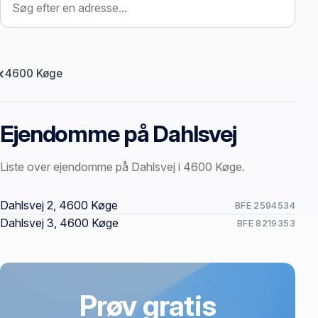
4600 Køge
Ejendomme på Dahlsvej
Liste over ejendomme på Dahlsvej i 4600 Køge.
Offentlige ejendomssider
Dahlsvej 2, 4600 Køge
BFE 2594534
Dahlsvej 3, 4600 Køge
BFE 8219353
Prøv gratis