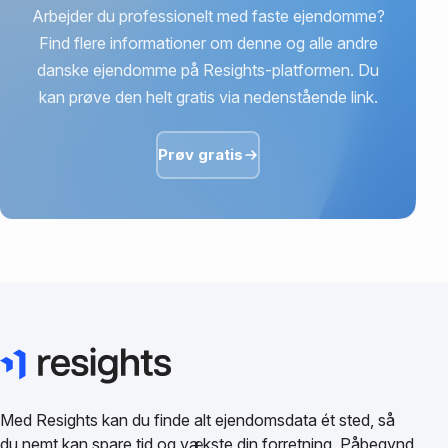
Arbejder du professionelt med faste ejendomme?
Find flere informationer om denne og alle andre
danske ejendomme på Resights-platformen. Du
kan prøve den helt gratis via nedenstående link.
Prøv gratis
Med Resights kan du finde alt ejendomsdata ét sted, så
du nemt kan spare tid og vækste din forretning. Påbegynd