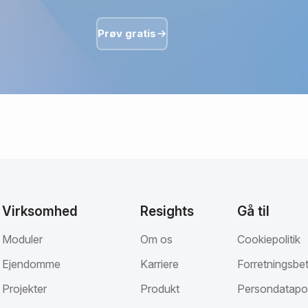
Prøv gratis
Virksomhed
Resights
Gå til
Moduler
Om os
Cookiepolitik
Ejendomme
Karriere
Forretningsbet
Projekter
Produkt
Persondatapol