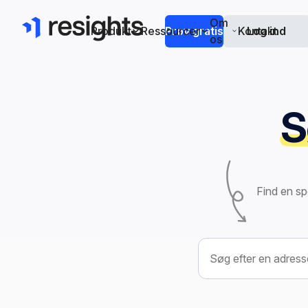
Om
Produkt
Ressourcer
Prøv gratis
Kontakt
Log ind
os
S
Find en sp
Søg efter ejendom