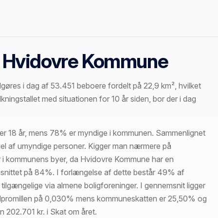
 i Hvidovre Kommune
res i dag af 53.451 beboere fordelt på 22,9 km², hvilket
ngstallet med situationen for 10 år siden, bor der i dag
under 18 år, mens 78% er myndige i kommunen. Sammenlignet
l af umyndige personer. Kigger man nærmere på
bor i kommunens byer, da Hvidovre Kommune har en
nittet på 84%. I forlængelse af dette består 49% af
tilgængelige via almene boligforeninger. I gennemsnit ligger
rundpromillen på 0,030% mens kommuneskatten er 25,50% og
 202.701 kr. i Skat om året.