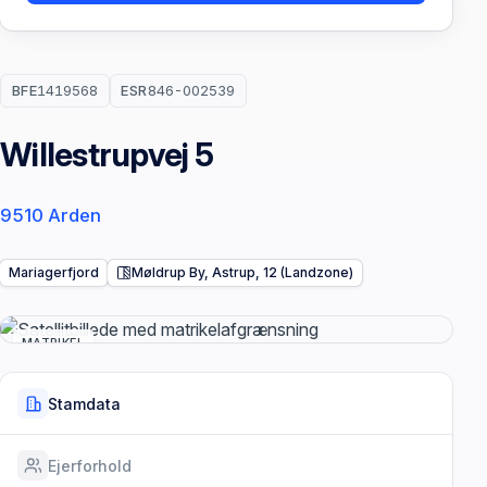
BFE
1419568
ESR
846-002539
Willestrupvej 5
9510 Arden
Mariagerfjord
Møldrup By, Astrup, 12 (Landzone)
MATRIKEL
Stamdata
Ejerforhold