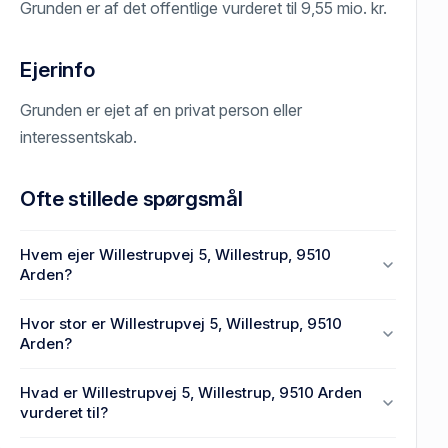
Grunden er af det offentlige vurderet til 9,55 mio. kr.
Ejerinfo
Grunden er ejet af en privat person eller
interessentskab.
Ofte stillede spørgsmål
Hvem ejer Willestrupvej 5, Willestrup, 9510
Arden?
En eller flere privat(e) ejer Willestrupvej 5, Willestrup,
Hvor stor er Willestrupvej 5, Willestrup, 9510
9510 Arden.
Arden?
Grundarealet er 25.297 m² på Willestrupvej 5,
Hvad er Willestrupvej 5, Willestrup, 9510 Arden
Willestrup, 9510 Arden.
vurderet til?