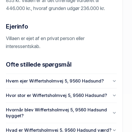
853 kr. Villaen er af det offentlige vurderet til
446.000 kr., hvoraf grunden udgør 236.000 kr.
Ejerinfo
Villaen er ejet af en privat person eller
interessentskab.
Ofte stillede spørgsmål
Hvem ejer Wiffertsholmvej 5, 9560 Hadsund?
En eller flere privat(e) ejer Wiffertsholmvej 5, 9560
Hvor stor er Wiffertsholmvej 5, 9560 Hadsund?
Hadsund.
Enhedens BBR-areal er 63 m² på Wiffertsholmvej 5,
Hvornår blev Wiffertsholmvej 5, 9560 Hadsund
9560 Hadsund.
bygget?
Den primære bygning blev opført i 1877 på
Hvad er Wiffertsholmvej 5, 9560 Hadsund værd?