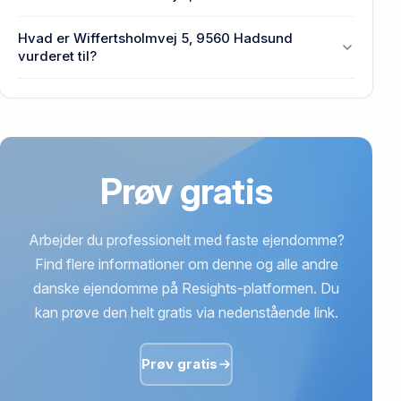
Wiffertsholmvej 5, 9560 Hadsund.
Prisen var 233.000 kr., da Wiffertsholmvej 5, 9560
Hvad er Wiffertsholmvej 5, 9560 Hadsund
Hadsund senest blev handlet i 1996.
vurderet til?
446.000 kr. er vurdering på Wiffertsholmvej 5, 9560
Hadsund.
Prøv gratis
Arbejder du professionelt med faste ejendomme?
Find flere informationer om denne og alle andre
danske ejendomme på Resights-platformen. Du
kan prøve den helt gratis via nedenstående link.
Prøv gratis