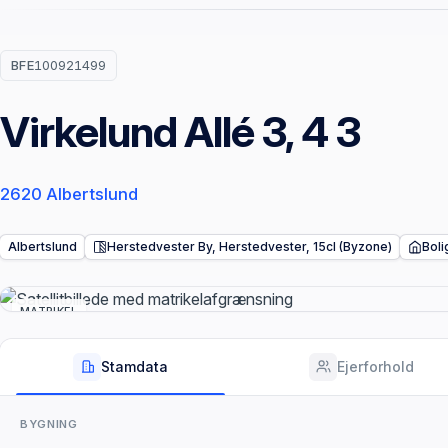
BFE
100921499
Virkelund Allé 3, 4 3
2620 Albertslund
Albertslund
Herstedvester By, Herstedvester, 15cl (Byzone)
Boli
MATRIKEL
Stamdata
Ejerforhold
BYGNING