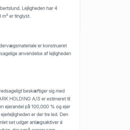
lbertslund. Lejligheden har 4
 m² er tinglyst.
dervægsmateriale er konstrueret
sagelige anvendelse af lejligheden
ovedsageligt beskæftiger sig med
RK HOLDING A/S er estimeret til
r en ejerandel på 100,000 % og ejer
 ejerlejligheden er der tre led. Den
amlet set udgør anlægsaktiver á
odvig, der også agerer som