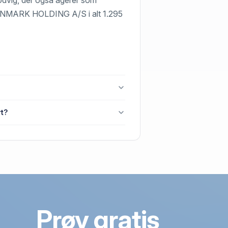
NDANMARK HOLDING A/S i alt 1.295
tslund.
rt?
, 4. 3, 2620 Albertslund.
Prøv gratis