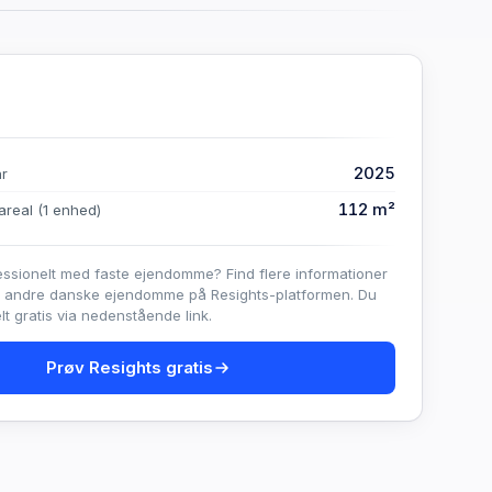
2025
år
112 m²
areal
(1 enhed)
essionelt med faste ejendomme? Find flere informationer
e andre danske ejendomme på Resights-platformen. Du
t gratis via nedenstående link.
Prøv Resights gratis