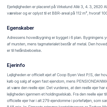
Ejerlejligheden er placeret på Virkelund Allé 3, 4. 3, 2620 A
værelser og er oplyst til et BBR-areal på 112 m², hvoraf 100
Egenskaber
Adressens hovedbygning er bygget i 6 plan. Bygningens y
af mursten, mens tagmaterialet består af metal. Den hoved
er til helårsbeboelse.
Ejerinfo
Lejligheden er officielt ejet af Coop Byen Vest P/S, der h
køb og salg af egen fast ejendom, mens PENSIONDANMA
at være den reelle ejer. Det vurderes, at den reelle ejer ha
lejligheden igennem et holdingselskab. Fra den reelle ejer til
officielle ejer har i alt 279 ejendomme i porteføljen, som s
848 mio. kr. Firmaets primære kontaktperson er Torben M