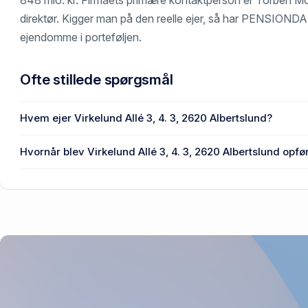
direktør. Kigger man på den reelle ejer, så har PENSIO
ejendomme i porteføljen.
Ofte stillede spørgsmål
Hvem ejer Virkelund Allé 3, 4. 3, 2620 Albertslund?
Coop Byen Vest P/S ejer Virkelund Allé 3, 4. 3, 2620 Alber
Hvornår blev Virkelund Allé 3, 4. 3, 2620 Albertslund opfø
Den primære bygning blev bygget i 2025 på Virkelund Allé 3