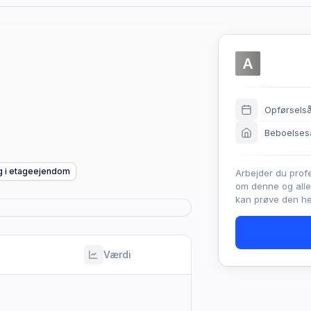
A
Opførsels
Beboelses
g i etageejendom
Arbejder du prof
om denne og all
kan prøve den hel
Værdi