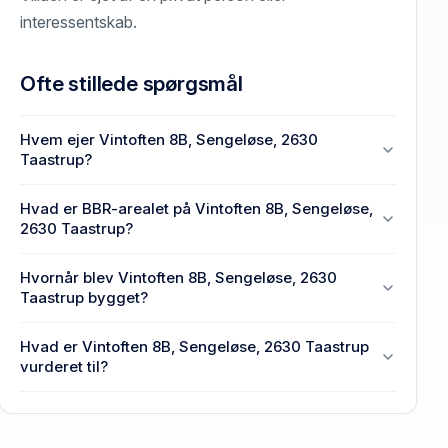
interessentskab.
Ofte stillede spørgsmål
Hvem ejer Vintoften 8B, Sengeløse, 2630
Taastrup?
En eller flere privat(e) ejer Vintoften 8B, Sengeløse,
Hvad er BBR-arealet på Vintoften 8B, Sengeløse,
2630 Taastrup.
2630 Taastrup?
Enhedens BBR-areal er 160 m² på Vintoften 8B,
Hvornår blev Vintoften 8B, Sengeløse, 2630
Sengeløse, 2630 Taastrup.
Taastrup bygget?
Den primære bygning blev bygget i 1985 på
Hvad er Vintoften 8B, Sengeløse, 2630 Taastrup
Vintoften 8B, Sengeløse, 2630 Taastrup.
vurderet til?
4,13 mio. kr. er vurdering på Vintoften 8B,
Sengeløse, 2630 Taastrup.