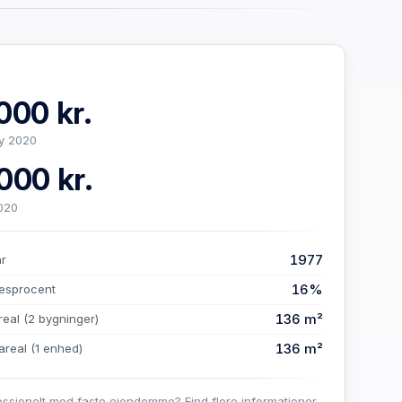
000 kr.
y 2020
000 kr.
020
1977
år
16%
esprocent
136 m²
real
(2 bygninger)
136 m²
areal
(1 enhed)
essionelt med faste ejendomme? Find flere informationer