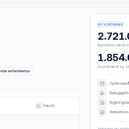
NY VURDERING
2.721.
Ejendomsværdi n
1.854.
Grundværdi ny 2
gende enfamiliehus
Opførsels
Bebyggels
Bygningsa
Værdi
Beboelses
Arbejder du prof