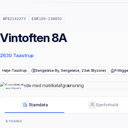
BFE
2142273
ESR
169-138850
Vintoften 8A
2630 Taastrup
Høje-Taastrup
Sengeløse By, Sengeløse, 23ak (Byzone)
Fritlig
MATRIKEL
Stamdata
Ejerforhold
BYGNING