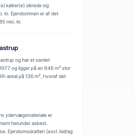
(e) køber(e) sikrede sig
io. kr. Ejendommen er af det
85 mio. kr.
astrup
astrup og har et samlet
1977 og ligger på en 848 m² stor
BR-areal på 136 m², hvoraf det
ns ydervægsmateriale er
cement herunder asbest.
se. Ejendomsskatten (excl. bidrag