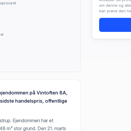
sprocent
om denne og all
kan prøve den hel
al
m ejendommen på Vintoften 8A,
dste handelspris, offentlige
strup. Ejendommen har et
48 m² stor grund. Den 21. marts