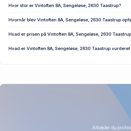
En eller flere privat(e) ejer Vintoften 8A, Sengeløse, 2630
Hvor stor er Vintoften 8A, Sengeløse, 2630 Taastrup?
Enhedens BBR-areal er 136 m² på Vintoften 8A, Sengeløs
Hvornår blev Vintoften 8A, Sengeløse, 2630 Taastrup opf
Den primære bygning blev bygget i 1977 på Vintoften 8A,
Hvad er prisen på Vintoften 8A, Sengeløse, 2630 Taastru
Prisen var 2,29 mio. kr., da Vintoften 8A, Sengeløse, 2630
Hvad er Vintoften 8A, Sengeløse, 2630 Taastrup vurderet 
2011.
2,72 mio. kr. er vurdering på Vintoften 8A, Sengeløse, 263
Arbejder du profes