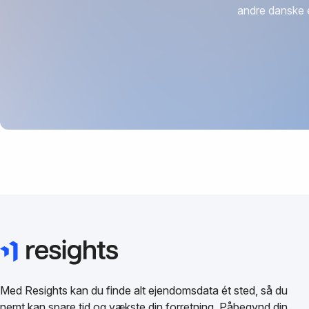
andre danske 
Med Resights kan du finde alt ejendomsdata ét sted, så du
nemt kan spare tid og vækste din forretning. Påbegynd din