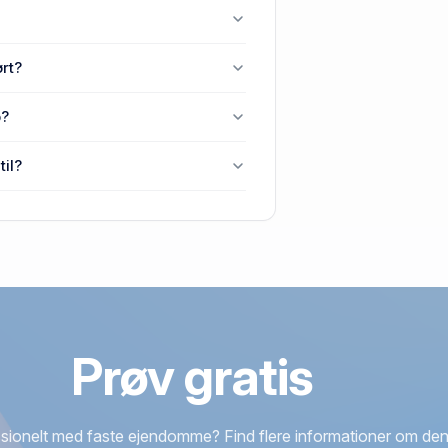
 Taastrup.
e, 2630 Taastrup.
ørt?
 Sengeløse, 2630 Taastrup.
p?
 Taastrup senest blev handlet i
til?
0 Taastrup.
Prøv gratis
sionelt med faste ejendomme? Find flere informationer om den