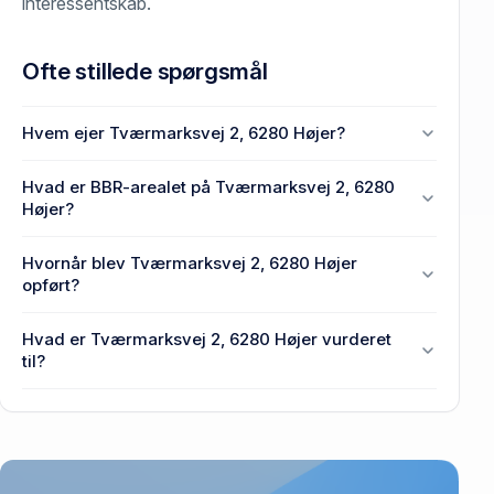
interessentskab.
Ofte stillede spørgsmål
Hvem ejer Tværmarksvej 2, 6280 Højer?
En eller flere privat(e) ejer Tværmarksvej 2, 6280
Hvad er BBR-arealet på Tværmarksvej 2, 6280
Højer.
Højer?
Enhedens BBR-areal er 182 m² på Tværmarksvej 2,
Hvornår blev Tværmarksvej 2, 6280 Højer
6280 Højer.
opført?
Den primære bygning blev bygget i 1973 på
Hvad er Tværmarksvej 2, 6280 Højer vurderet
Tværmarksvej 2, 6280 Højer.
til?
474.000 kr. er vurdering på Tværmarksvej 2, 6280
Højer.