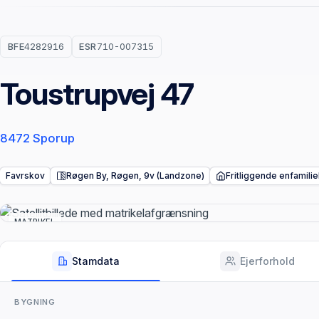
BFE
4282916
ESR
710-007315
Toustrupvej 47
8472 Sporup
Favrskov
Røgen By, Røgen, 9v (Landzone)
Fritliggende enfamili
MATRIKEL
Stamdata
Ejerforhold
BYGNING