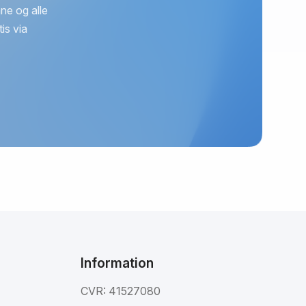
ne og alle
is via
Information
CVR: 41527080