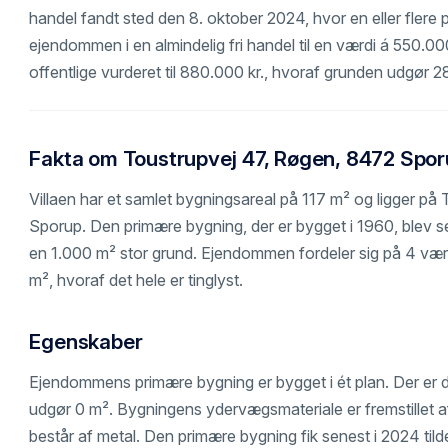
handel fandt sted den 8. oktober 2024, hvor en eller flere p
ejendommen i en almindelig fri handel til en værdi á 550.0
offentlige vurderet til 880.000 kr., hvoraf grunden udgør 2
Fakta om Toustrupvej 47, Røgen, 8472 Spo
Villaen har et samlet bygningsareal på 117 m² og ligger p
Sporup. Den primære bygning, der er bygget i 1960, blev s
en 1.000 m² stor grund. Ejendommen fordeler sig på 4 vær
m², hvoraf det hele er tinglyst.
Egenskaber
Ejendommens primære bygning er bygget i ét plan. Der er 
udgør 0 m². Bygningens ydervægsmateriale er fremstillet a
består af metal. Den primære bygning fik senest i 2024 tild