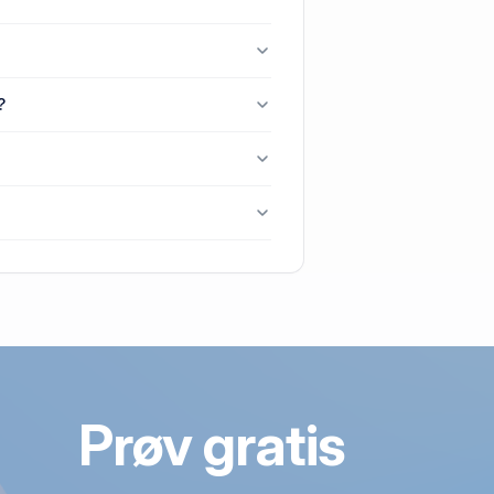
porup.
, 8472 Sporup.
?
47, Røgen, 8472 Sporup.
porup senest blev handlet i 2024.
 Sporup.
Prøv gratis