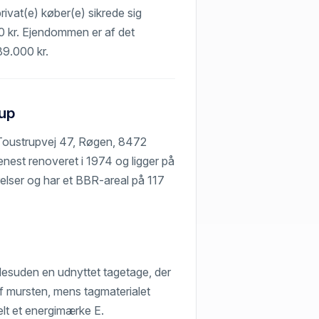
rivat(e) køber(e) sikrede sig
00 kr. Ejendommen er af det
89.000 kr.
rup
å Toustrupvej 47, Røgen, 8472
enest renoveret i 1974 og ligger på
elser og har et BBR-areal på 117
desuden en udnyttet tagetage, der
f mursten, mens tagmaterialet
elt et energimærke E.