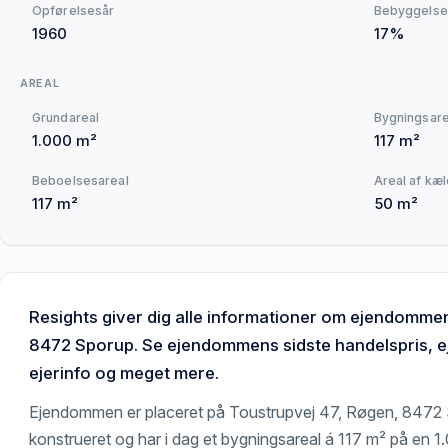
Opførelsesår
Bebyggelse
1960
17%
AREAL
Grundareal
Bygningsare
1.000 m²
117 m²
Beboelsesareal
Areal af kæ
117 m²
50 m²
Resights giver dig alle informationer om ejendomme
8472 Sporup. Se ejendommens sidste handelspris, e
ejerinfo og meget mere.
Ejendommen er placeret på Toustrupvej 47, Røgen, 8472
konstrueret og har i dag et bygningsareal á 117 m² på en 