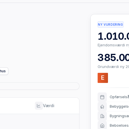
NY VURDERING
1.010.
Ejendomsværdi n
385.00
Grundværdi ny 2
ehus
E
Opførsels
Værdi
Bebyggels
Bygningsa
Beboelses