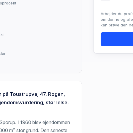
sprocent
Arbejder du prof
om denne og all
kan prøve den hel
al
lder
n på Toustrupvej 47, Røgen,
jendomsvurdering, størrelse,
 Sporup. I 1960 blev ejendommen
1.000 m² stor grund. Den seneste