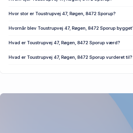
En eller flere privat(e) ejer Toustrupvej 47, Røgen, 8472 S
Hvor stor er Toustrupvej 47, Røgen, 8472 Sporup?
Enhedens BBR-areal er 117 m² på Toustrupvej 47, Røgen
Hvornår blev Toustrupvej 47, Røgen, 8472 Sporup bygget
Den primære bygning blev bygget i 1960 på Toustrupvej 
Hvad er Toustrupvej 47, Røgen, 8472 Sporup værd?
Prisen var 550.000 kr., da Toustrupvej 47, Røgen, 8472 S
Hvad er Toustrupvej 47, Røgen, 8472 Sporup vurderet til?
880.000 kr. er vurdering på Toustrupvej 47, Røgen, 8472