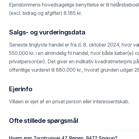
Ejendommens hovedsagelige benyttelse er til helårsbeboe
(excl. bidrag og afgifter) 8.185 kr.
Salgs- og vurderingsdata
Seneste tinglyste handel er fra d. 8. oktober 2024, hvor v
550.000 kr. i en almindelig fri handel, hvor både køber(e) og
privatperson(er). Det giver en indikativ kvadratmeterpris på 
offentlige vurderet til 880.000 kr., hvoraf grunden udgør 2
Ejerinfo
Villaen er ejet af en privat person eller interessentskab.
Ofte stillede spørgsmål
Hvem ejer Toustrupvej 47, Røgen, 8472 Sporup?