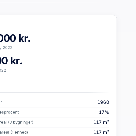
000 kr.
y 2022
0 kr.
022
1960
år
17%
esprocent
117 m²
real
(3 bygninger)
117 m²
areal
(1 enhed)