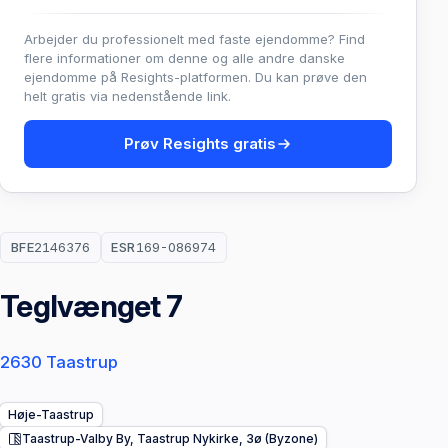
Arbejder du professionelt med faste ejendomme? Find
flere informationer om denne og alle andre danske
ejendomme på Resights-platformen. Du kan prøve den
helt gratis via nedenstående link.
Prøv Resights gratis
BFE
2146376
ESR
169-086974
Teglvænget 7
2630 Taastrup
Høje-Taastrup
Taastrup-Valby By, Taastrup Nykirke, 3ø (Byzone)