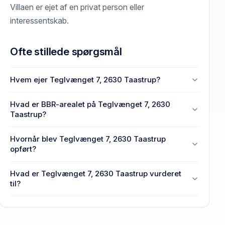
Villaen er ejet af en privat person eller
interessentskab.
Ofte stillede spørgsmål
Hvem ejer Teglvænget 7, 2630 Taastrup?
En eller flere privat(e) ejer Teglvænget 7, 2630
Hvad er BBR-arealet på Teglvænget 7, 2630
Taastrup.
Taastrup?
Enhedens BBR-areal er 101 m² på Teglvænget 7,
Hvornår blev Teglvænget 7, 2630 Taastrup
2630 Taastrup.
opført?
Den primære bygning blev opført i 1956 på
Hvad er Teglvænget 7, 2630 Taastrup vurderet
Teglvænget 7, 2630 Taastrup.
til?
2,15 mio. kr. er vurdering på Teglvænget 7, 2630
Taastrup.