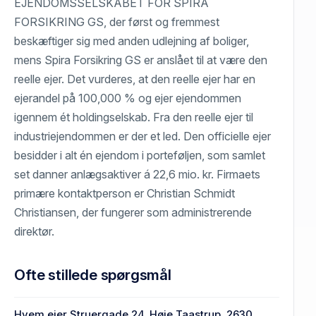
EJENDOMSSELSKABET FOR SPIRA
FORSIKRING GS, der først og fremmest
beskæftiger sig med anden udlejning af boliger,
mens Spira Forsikring GS er anslået til at være den
reelle ejer. Det vurderes, at den reelle ejer har en
ejerandel på 100,000 % og ejer ejendommen
igennem ét holdingselskab. Fra den reelle ejer til
industriejendommen er der et led. Den officielle ejer
besidder i alt én ejendom i porteføljen, som samlet
set danner anlægsaktiver á 22,6 mio. kr. Firmaets
primære kontaktperson er Christian Schmidt
Christiansen, der fungerer som administrerende
direktør.
Ofte stillede spørgsmål
Hvem ejer Struergade 24, Høje Taastrup, 2630