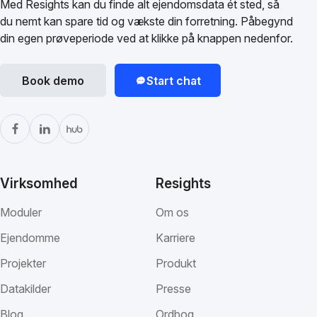
Med Resights kan du finde alt ejendomsdata ét sted, så
du nemt kan spare tid og vækste din forretning. Påbegynd
din egen prøveperiode ved at klikke på knappen nedenfor.
Book demo
Start chat
Virksomhed
Resights
Moduler
Om os
Ejendomme
Karriere
Projekter
Produkt
Datakilder
Presse
Blog
Ordbog