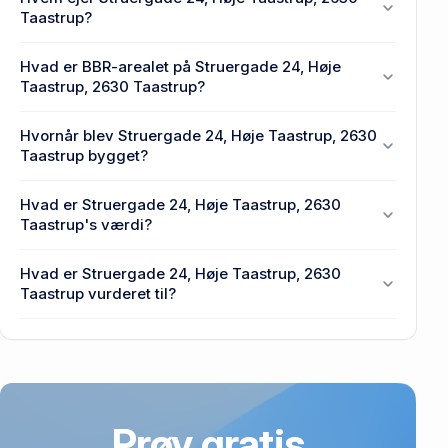
Taastrup?
A/S EJENDOMSSELSKABET FOR SPIRA
Hvad er BBR-arealet på Struergade 24, Høje
FORSIKRING GS ejer Struergade 24, Høje
Taastrup, 2630 Taastrup?
Taastrup, 2630 Taastrup.
Ejendommens BBR-areal er 2.186 m² på Struergade
Hvornår blev Struergade 24, Høje Taastrup, 2630
24, Høje Taastrup, 2630 Taastrup.
Taastrup bygget?
Den primære bygning blev opført i 1990 på
Hvad er Struergade 24, Høje Taastrup, 2630
Struergade 24, Høje Taastrup, 2630 Taastrup.
Taastrup's værdi?
Prisen var 1,15 mio. kr., da Struergade 24, Høje
Hvad er Struergade 24, Høje Taastrup, 2630
Taastrup, 2630 Taastrup senest blev handlet i 1987.
Taastrup vurderet til?
22,2 mio. kr. er vurdering på Struergade 24, Høje
Taastrup, 2630 Taastrup.
Prøv gratis