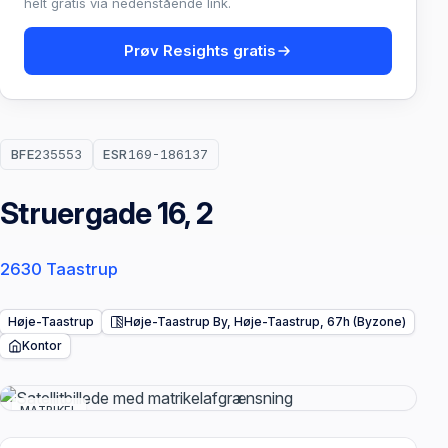
helt gratis via nedenstående link.
Prøv Resights gratis
BFE
235553
ESR
169-186137
Struergade 16, 2
2630 Taastrup
Høje-Taastrup
Høje-Taastrup By, Høje-Taastrup, 67h (Byzone)
Kontor
MATRIKEL