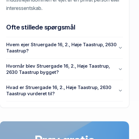
interessentskab.
Ofte stillede spørgsmål
Hvem ejer Struergade 16, 2., Høje Taastrup, 2630
Taastrup?
PORTEFØLJE I ApS ejer Struergade 16, 2., Høje
Hvornår blev Struergade 16, 2., Høje Taastrup,
Taastrup, 2630 Taastrup.
2630 Taastrup bygget?
Den primære bygning blev bygget i 1992 på
Hvad er Struergade 16, 2., Høje Taastrup, 2630
Struergade 16, 2., Høje Taastrup, 2630 Taastrup.
Taastrup vurderet til?
2,5 mio. kr. er vurdering på Struergade 16, 2., Høje
Taastrup, 2630 Taastrup.