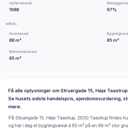
Opførelsesår
Bebyggelse
1988
97%
AREAL
Grundareal
Bygningsare
88 m²
85 m²
Beboelsesareal
85 m²
Få alle oplysninger om Struergade 15, Høje Taastrup
Se husets sidste handelspris, ejendomsvurdering, st
mere.
På Struergade 15, Høje Taastrup, 2630 Taastrup findes hus
og har i dag et bygningsareal á 85 m² på en 88 m² stor gru