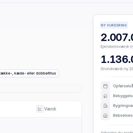
NY VURDERING
2.007.
Ejendomsværdi n
1.136.
Grundværdi ny 2
Række-, kæde- eller dobbelthus
Opførsels
Bebyggels
Bygningsa
Værdi
Beboelses
Arbejder du prof