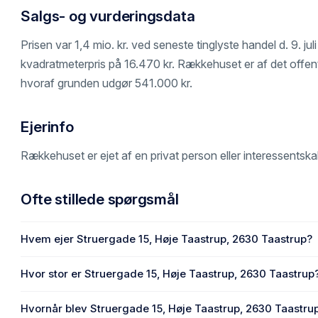
Salgs- og vurderingsdata
Prisen var 1,4 mio. kr. ved seneste tinglyste handel d. 9. jul
kvadratmeterpris på 16.470 kr. Rækkehuset er af det offentli
hvoraf grunden udgør 541.000 kr.
Ejerinfo
Rækkehuset er ejet af en privat person eller interessentska
Ofte stillede spørgsmål
Hvem ejer Struergade 15, Høje Taastrup, 2630 Taastrup?
En eller flere privat(e) ejer Struergade 15, Høje Taastrup, 
Hvor stor er Struergade 15, Høje Taastrup, 2630 Taastrup
Enhedens BBR-areal er 85 m² på Struergade 15, Høje Taa
Hvornår blev Struergade 15, Høje Taastrup, 2630 Taastru