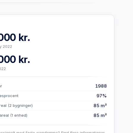
000 kr.
y 2022
000 kr.
022
1988
år
97%
esprocent
85 m²
real
(2 bygninger)
85 m²
areal
(1 enhed)
essionelt med faste ejendomme? Find flere informationer