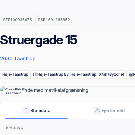
BFE
100035475
ESR
169-185852
Struergade 15
2630 Taastrup
Høje-Taastrup
Høje-Taastrup By, Høje-Taastrup, 67ah (Byzone)
MATRIKEL
Stamdata
Ejerforhold
BYGNING