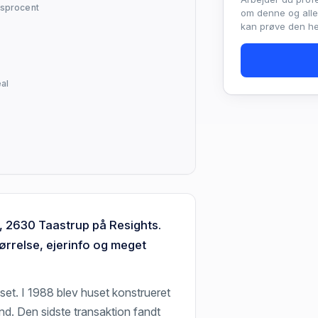
sprocent
om denne og all
kan prøve den hel
al
, 2630 Taastrup på Resights.
ørrelse, ejerinfo og meget
et. I 1988 blev huset konstrueret
nd. Den sidste transaktion fandt