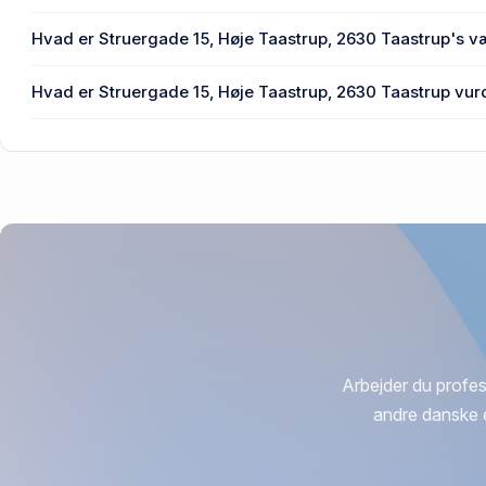
Den primære bygning blev opført i 1988 på Struergade 15,
Hvad er Struergade 15, Høje Taastrup, 2630 Taastrup's v
Prisen var 1,4 mio. kr., da Struergade 15, Høje Taastrup, 2
Hvad er Struergade 15, Høje Taastrup, 2630 Taastrup vurd
2019.
1,42 mio. kr. er vurdering på Struergade 15, Høje Taastrup
Arbejder du profes
andre danske 