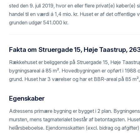
sted den 9. juli 2019, hvor en eller flere privat(e) køber(e) s
handel til en værdi á 1,4 mio. kr. Huset er af det offentlige v
grunden udgør 541.000 kr.
Fakta om Struergade 15, Høje Taastrup, 26
Rækkehuset er beliggende på Struergade 15, Høje Taastru
bygningsareal á 85 m². Hovedbygningen er opført i 1988 o
grund. Huset har 3 værelser og har et BBR-areal på 85 m², h
Egenskaber
Adressens primære bygning er bygget i 2 plan. Bygningen
mursten, mens tagmaterialet består af betontagsten. Huset
helårsbeboelse. Ejendomsskatten (excl. bidrag og afgifter)