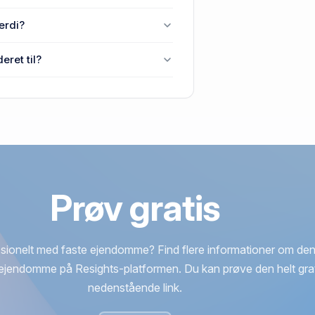
 Høje Taastrup, 2630 Taastrup.
ærdi?
630 Taastrup senest blev handlet i
eret til?
, 2630 Taastrup.
Prøv gratis
sionelt med faste ejendomme? Find flere informationer om den
ejendomme på Resights-platformen. Du kan prøve den helt grat
nedenstående link.