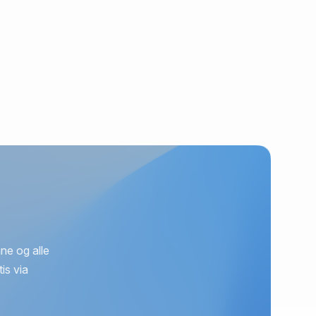
ne og alle
is via