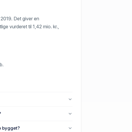
i 2019. Det giver en
ge vurderet til 1,42 mio. kr.,
b.
2630 Taastrup.
?
strup, 2630 Taastrup.
p bygget?