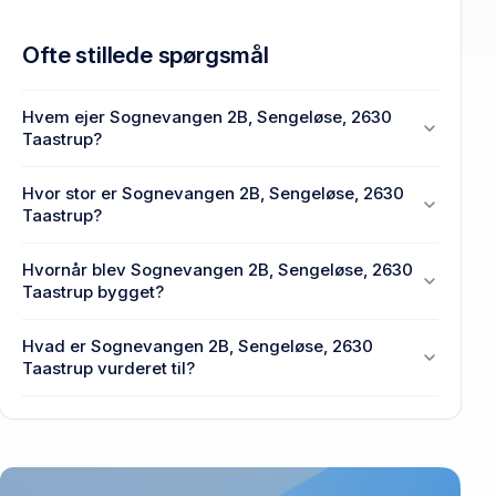
Ofte stillede spørgsmål
Hvem ejer Sognevangen 2B, Sengeløse, 2630
Taastrup?
MAGNUSSEN & PRAHL HOLDING ApS ejer
Hvor stor er Sognevangen 2B, Sengeløse, 2630
Sognevangen 2B, Sengeløse, 2630 Taastrup.
Taastrup?
Enhedens BBR-areal er 107 m² på Sognevangen
Hvornår blev Sognevangen 2B, Sengeløse, 2630
2B, Sengeløse, 2630 Taastrup.
Taastrup bygget?
Den primære bygning blev bygget i 2008 på
Hvad er Sognevangen 2B, Sengeløse, 2630
Sognevangen 2B, Sengeløse, 2630 Taastrup.
Taastrup vurderet til?
3,03 mio. kr. er vurdering på Sognevangen 2B,
Sengeløse, 2630 Taastrup.