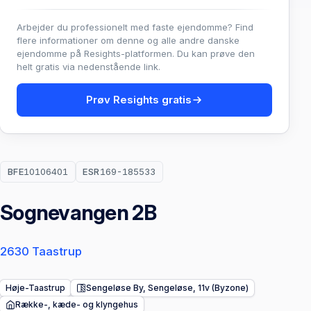
Arbejder du professionelt med faste ejendomme? Find
flere informationer om denne og alle andre danske
ejendomme på Resights-platformen. Du kan prøve den
helt gratis via nedenstående link.
Prøv Resights gratis
BFE
10106401
ESR
169-185533
Sognevangen 2B
2630 Taastrup
Høje-Taastrup
Sengeløse By, Sengeløse, 11v (Byzone)
Række-, kæde- og klyngehus